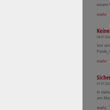
einem 
mehr
Keine
08.07.20
Vor ein
Panik, 
mehr
Siche
01.07.20
In vie
am Mor
mehr