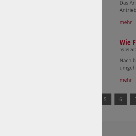
Das Ang
Antrie
mehr
Wie F
05.05.20
Nach b
umgehe
mehr
1
2
3
4
5
6