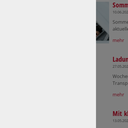
Somm
10.06.20
Sommer
aktuell
mehr
Ladun
27.05.20
Wochen
Transp
mehr
Mit k
13.05.20