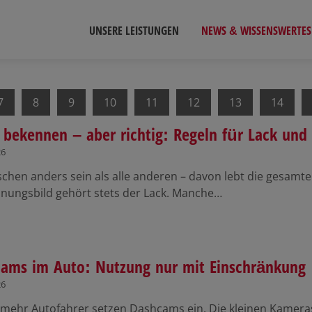
UNSERE LEISTUNGEN
NEWS & WISSENSWERTES
7
8
9
10
11
12
13
14
 bekennen – aber richtig: Regeln für Lack und 
26
sschen anders sein als alle anderen – davon lebt die gesa
inungsbild gehört stets der Lack. Manche…
ams im Auto: Nutzung nur mit Einschränkung
26
mehr Autofahrer setzen Dashcams ein. Die kleinen Kameras