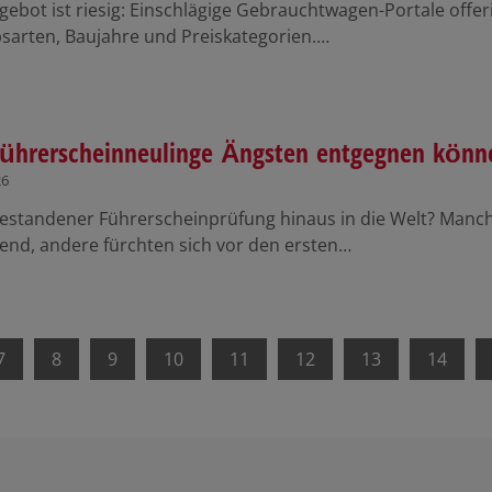
ebot ist riesig: Einschlägige Gebrauchtwagen-Portale offeri
bsarten, Baujahre und Preiskategorien.…
ührerscheinneulinge Ängsten entgegnen könn
26
estandener Führerscheinprüfung hinaus in die Welt? Manch
nd, andere fürchten sich vor den ersten…
7
8
9
10
11
12
13
14