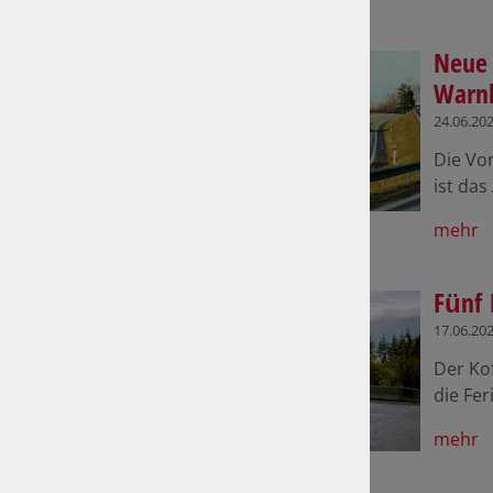
Neue 
Warnb
24.06.20
Die Vo
ist das
mehr
Fünf 
17.06.20
Der Kof
die Fer
mehr