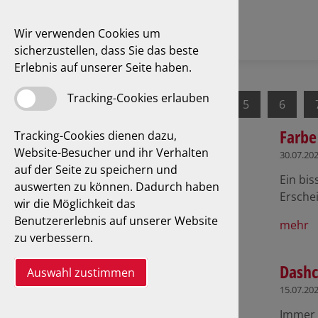
Wir verwenden Cookies um
sicherzustellen, dass Sie das beste
Erlebnis auf unserer Seite haben.
Tracking-Cookies erlauben
1
2
3
4
5
6
Farbe
Tracking-Cookies dienen dazu,
Website-Besucher und ihr Verhalten
30.07.20
auf der Seite zu speichern und
Ein bi
auswerten zu können. Dadurch haben
Ersche
wir die Möglichkeit das
Benutzererlebnis auf unserer Website
mehr
zu verbessern.
Dashc
Auswahl zustimmen
15.07.20
Immer 